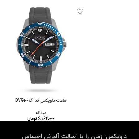
کد محصول:
DVG1001.1
ساعت داویکس کد DVG1001.4
مردانه
6,264,000
تومان
کد محصول:
DVG1001.4
داویکس؛ زمان را با اصالت آلمانی احساس