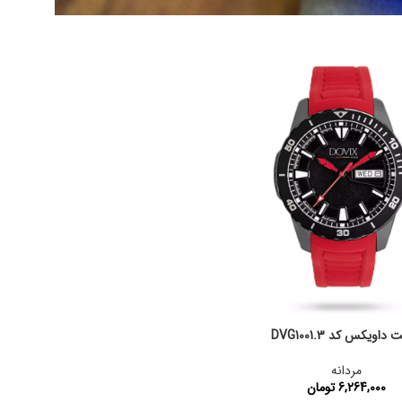
داویکس کد DVG1001.3
مردانه
6,264,000
تومان