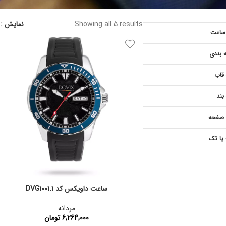
Showing all 5 results
نمایش
ساعت
 بندی
قاب
بند
 صفحه
یا تک
ساعت داویکس کد DVG1001.1
مردانه
6,264,000
تومان