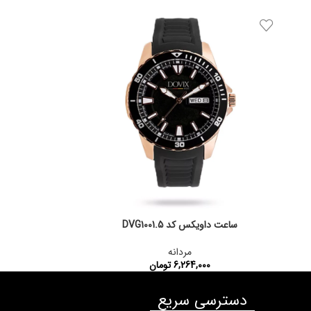
کد محصول:
DVG1001.2
ساعت داویکس کد DVG1001.5
مردانه
6,264,000
تومان
کد محصول:
DVG1001.5
دسترسی سریع