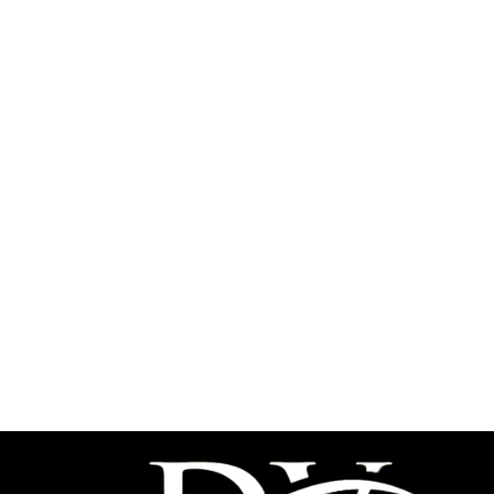
کد محصول:
DVG1001.3