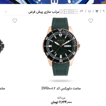
24
18
12
9
ساعت داویکس کد DVG1001.2
ساعت 
مردانه
6,264,000
تومان