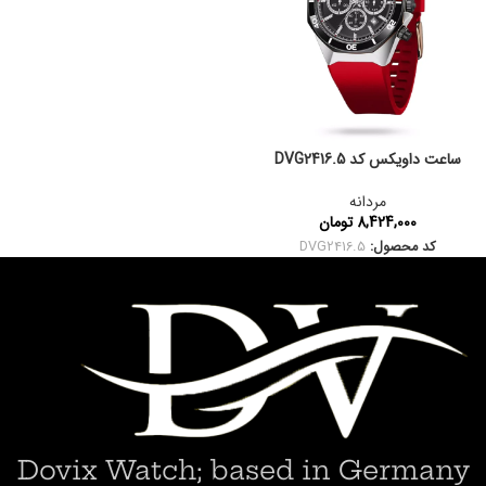
ساعت داویکس کد DVG2416.5
مردانه
8,424,000
تومان
کد محصول:
DVG2416.5
Dovix Watch; based in Germany