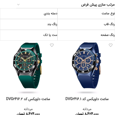
نوع ساعت
دسته بندی
رنگ قاب
رنگ بند
رنگ صفحه
ست یا تک
ساعت داویکس کد DVG2416.1
ساعت داویکس کد DVG2416.2
مردانه
مردانه
8,424,000
تومان
8,424,000
تومان