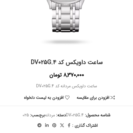
ساعت داویکس کد DV025G.4
8,370,000
تومان
ساعت داویکس مردانه کد DV025G.4
افزودن برای مقایسه
افزودن به لیست دلخواه
شناسه محصول:
DV025G.4
دسته:
مردانه
برچسب:
025
اشتراک گذاری :