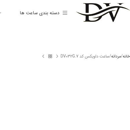
دسته بندی ساعت ها
خانه
مردانه
ساعت داویکس کد DV032G.7