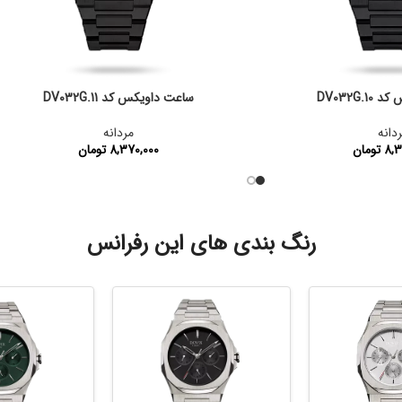
DV032G.
ساعت داویکس کد DV032G.11
دانه
مردانه
8,3
تومان
8,370,000
تومان
:
DV032G.10
کد محصول:
DV032G.11
رنگ بندی های این رفرانس