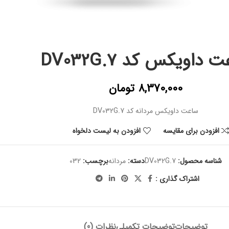
 داویکس کد DV032G.7
8,370,000
تومان
ساعت داویکس مردانه کد DV032G.7
افزودن برای مقایسه
افزودن به لیست دلخواه
شناسه محصول:
DV032G.7
دسته:
مردانه
برچسب:
032
اشتراک گذاری :
توضیحات
توضیحات تکمیلی
نظرات (0)