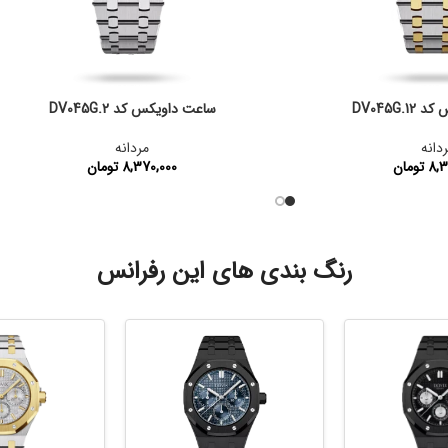
DV045G.
ساعت داویکس کد DV045G.2
دانه
مردانه
8,3
تومان
8,370,000
تومان
:
DV045G.12
کد محصول:
DV045G.2
رنگ بندی های این رفرانس