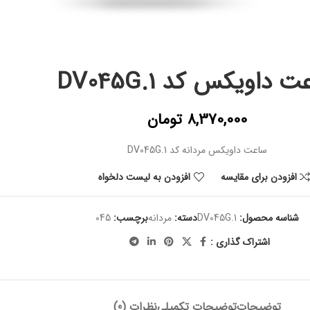
 داویکس کد DV045G.1
8,370,000
تومان
ساعت داویکس مردانه کد DV045G.1
افزودن برای مقایسه
افزودن به لیست دلخواه
شناسه محصول:
DV045G.1
دسته:
مردانه
برچسب:
045
اشتراک گذاری :
توضیحات
توضیحات تکمیلی
نظرات (0)