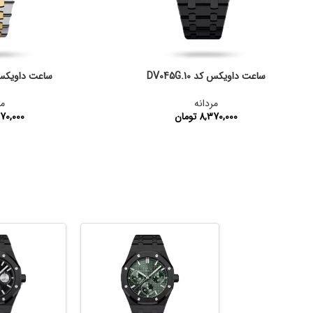
ساعت داویکس کد DV045G.10
ساعت داویکس کد 12
مردانه
مر
8,370,000
تومان
70,000
کد محصول:
DV045G.10
کد محصول