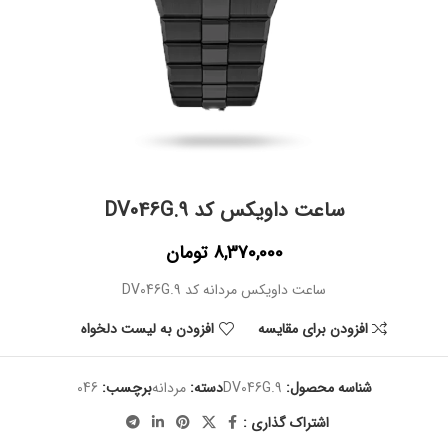
ساعت داویکس کد DV046G.9
8,370,000
تومان
ساعت داویکس مردانه کد DV046G.9
افزودن برای مقایسه
افزودن به لیست دلخواه
شناسه محصول:
DV046G.9
دسته:
مردانه
برچسب:
046
اشتراک گذاری :