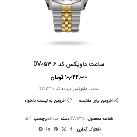
ساعت داویکس کد DV053.6
10,044,000
تومان
ساعت داویکس مردانه کد DV053.6
افزودن برای مقایسه
افزودن به لیست دلخواه
شناسه محصول:
DV053.6
دسته:
مردانه
برچسب:
053
اشتراک گذاری :