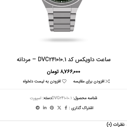
ساعت داویکس کد DVC241010.1 – مردانه
8,766,000
تومان
افزودن برای مقایسه
افزودن به لیست دلخواه
شناسه محصول:
DVG241010.1
دسته:
اسپورت
اشتراک گذاری :
نظرات (0)