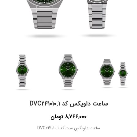
ساعت داویکس کد DVC241010.1
8,766,000
تومان
ساعت داویکس ست کد DVG241010.1