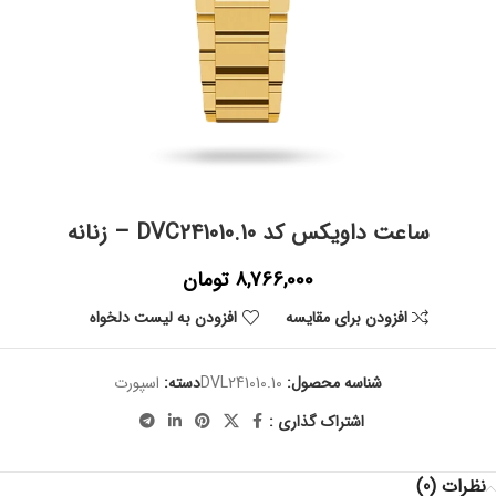
ساعت داویکس کد DVC241010.10 – زنانه
8,766,000
تومان
افزودن برای مقایسه
افزودن به لیست دلخواه
شناسه محصول:
DVL241010.10
دسته:
اسپورت
اشتراک گذاری :
نظرات (0)