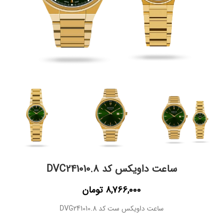
ساعت داویکس کد DVC241010.8
8,766,000
تومان
ساعت داویکس ست کد DVG241010.8