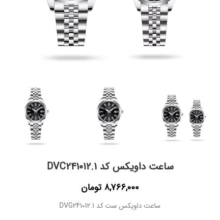
ساعت داویکس کد DVC241012.1
8,766,000
تومان
ساعت داویکس ست کد DVG241012.1