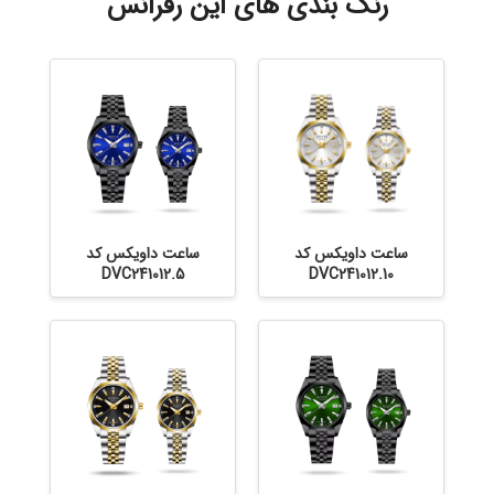
رنگ بندی های این رفرانس
ساعت داویکس کد
ساعت داویکس کد
DVC241012.5
DVC241012.10