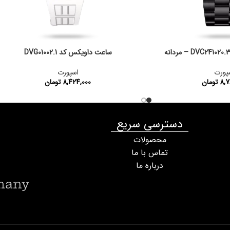
ساعت داویکس کد DVG01002.1
پورت
اسپورت
8,7
تومان
8,424,000
تومان
DVG241020.3
کد محصول:
DVG01002.1
دسترسی سریع
محصولات
تماس با ما
درباره ما
many