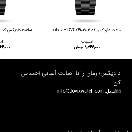
ساعت داویکس کد DVC241020.2 – مردانه
ساعت داویکس کد DVC241020.3 – مردانه
اسپورت
اس
8,766,000
تومان
66,000
کد محصول:
DVG241020.2
کد محصول:
داویکس؛ زمان را با اصالت آلمانی احساس
کن
ایمیل: info@dovixwatch.com