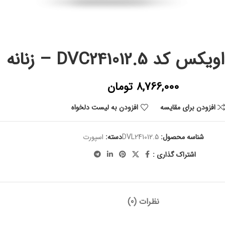
DVC241012.5 – زنانه
8,766,000
تومان
افزودن برای مقایسه
افزودن به لیست دلخواه
شناسه محصول:
DVL241012.5
دسته:
اسپورت
اشتراک گذاری :
نظرات (0)