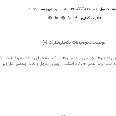
سه محصول:
DVC241015.8
دسته:
زنانه
,
مردانه
برچسب:
241015
اشتراک گذاری :
توضیحات
توضیحات تکمیلی
نظرات (0)
 به رنگ استیل که جلوه‌ای چشم‌نواز و خاص ایجاد می‌کند. صفحه این ساعت به رنگ طو
دارد. این مدل در دسته ساعت‌های کلاسیک قرار می‌گیرد و به صورت ست تولید شده است. برند آلمانی Dovix با ا