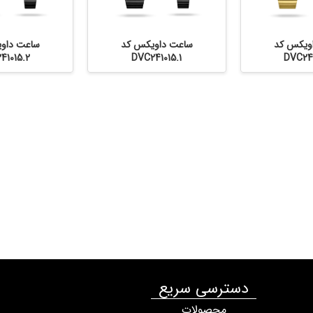
ویکس کد
ساعت داویکس کد
ساعت داو
41015.2
DVC241015.1
DVC241
دسترسی سریع
محصولات