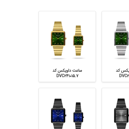
یکس کد
ساعت داویکس کد
DVC241015.7
DVC24