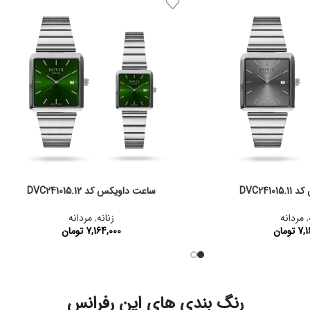
DVC241
ساعت داویکس کد DVC241015.12
,
مردانه
زنانه
,
مردانه
7,1
تومان
7,164,000
تومان
:
DVC241015.11
کد محصول:
DVC241015.12
رنگ بندی های این رفرانس