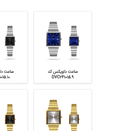
ساعت داویکس کد
ساعت دا
015.10
DVC241015.9