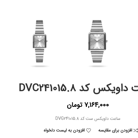
ویکس کد DVC241015.8
7,164,000
تومان
ساعت داویکس ست کد DVG241015.8
افزودن برای مقایسه
افزودن به لیست دلخواه