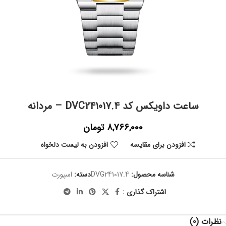
ساعت داویکس کد DVC241017.4 – مردانه
8,766,000
تومان
افزودن برای مقایسه
افزودن به لیست دلخواه
شناسه محصول:
DVG241017.4
دسته:
اسپورت
اشتراک گذاری :
نظرات (0)