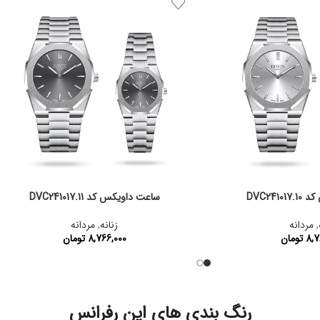
DVC241
ساعت داویکس کد DVC241017.11
,
مردانه
زنانه
,
مردانه
8,7
تومان
8,766,000
تومان
:
DVC241017.10
کد محصول:
DVC241017.11
رنگ بندی های این رفرانس