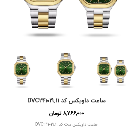
ساعت داویکس کد DVC241019.11
8,766,000
تومان
ساعت داویکس ست کد DVC241019.11