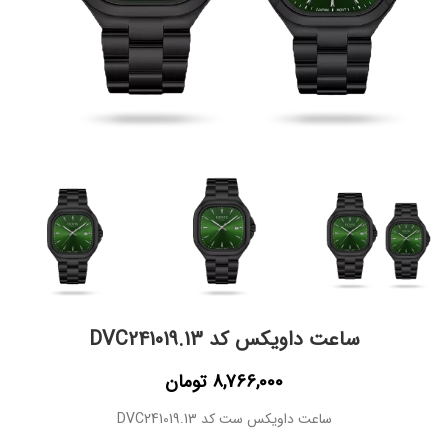
ساعت داویکس کد DVC241019.13
8,766,000
تومان
ساعت داویکس ست کد DVC241019.13