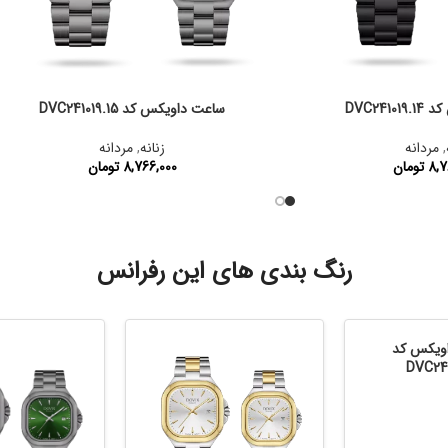
DVC241
ساعت داویکس کد DVC241019.15
,
مردانه
زنانه
,
مردانه
8,7
تومان
8,766,000
تومان
DVC241019.14
کد محصول:
DVC241019.15
رنگ بندی های این رفرانس
ویکس کد
DVC241