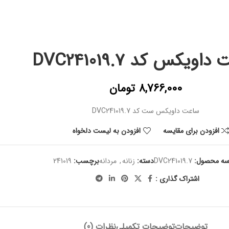
اویکس کد DVC241019.7
8,766,000
تومان
ساعت داویکس ست کد DVC241019.7
افزودن برای مقایسه
افزودن به لیست دلخواه
سه محصول:
DVC241019.7
دسته:
زنانه
,
مردانه
برچسب:
241019
اشتراک گذاری :
توضیحات
توضیحات تکمیلی
نظرات (0)