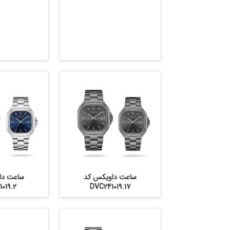
ساعت داویکس کد
ساعت دا
019.2
DVC241019.17