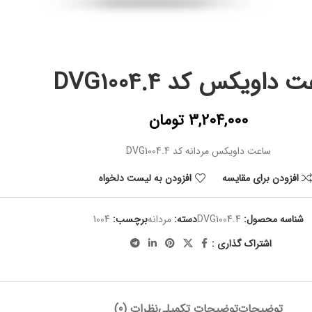
داویکس کد DVG1004.4
3,204,000
تومان
ساعت داویکس مردانه کد DVG1004.4
افزودن برای مقایسه
افزودن به لیست دلخواه
شناسه محصول:
DVG1004.4
دسته:
مردانه
برچسب:
1004
اشتراک گذاری :
توضیحات
توضیحات تکمیلی
نظرات (0)