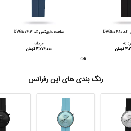
DVG1004
ساعت داویکس کد DVG1004.3
دانه
مردانه
3,2
تومان
3,204,000
تومان
:
DVG1004.10
کد محصول:
DVG1004.3
رنگ بندی های این رفرانس