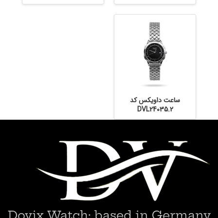
ساعت داویکس کد
DVL24035.2
Dovix Watch; based in Germany