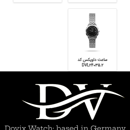
ساعت داویکس کد
DVL24035.2
Dovix Watch; based in Germany