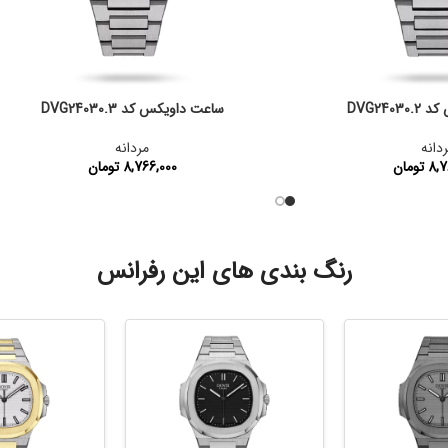
DVG240
ساعت داویکس کد DVG24030.3
دانه
مردانه
8,7
تومان
8,766,000
تومان
:
DVG24030.2
کد محصول:
DVG24030.3
رنگ بندی های این رفرانس