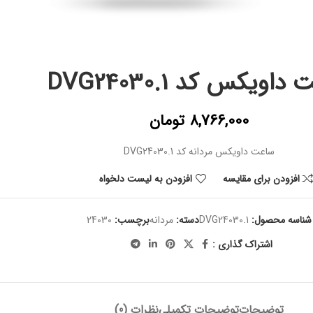
اویکس کد DVG24030.1
8,766,000
تومان
ساعت داویکس مردانه کد DVG24030.1
افزودن برای مقایسه
افزودن به لیست دلخواه
شناسه محصول:
DVG24030.1
دسته:
مردانه
برچسب:
24030
اشتراک گذاری :
توضیحات
توضیحات تکمیلی
نظرات (0)