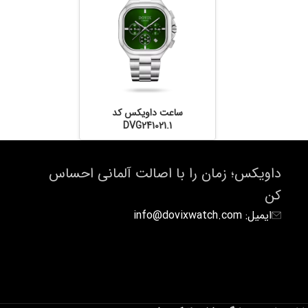
ساعت داویکس کد
DVG241021.1
داویکس؛ زمان را با اصالت آلمانی احساس
کن
ایمیل: info@dovixwatch.com