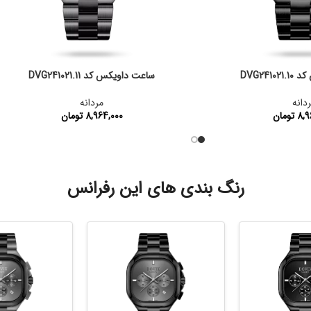
DVG241
ساعت داویکس کد DVG241021.11
دانه
مردانه
8,9
تومان
8,964,000
تومان
DVG241021.10
کد محصول:
DVG241021.11
رنگ بندی های این رفرانس