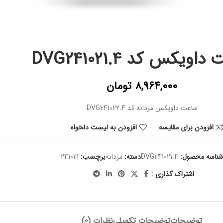
اویکس کد DVG241021.4
8,964,000
تومان
ساعت داویکس مردانه کد DVG241022.4
افزودن برای مقایسه
افزودن به لیست دلخواه
شناسه محصول:
DVG241021.4
دسته:
مردانه
برچسب:
241021
اشتراک گذاری :
توضیحات
توضیحات تکمیلی
نظرات (0)