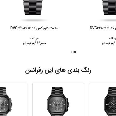
DVG241
ساعت داویکس کد DVG241021.12
دانه
مردانه
8,9
تومان
8,964,000
تومان
:
DVG241021.11
کد محصول:
DVG241021.12
رنگ بندی های این رفرانس