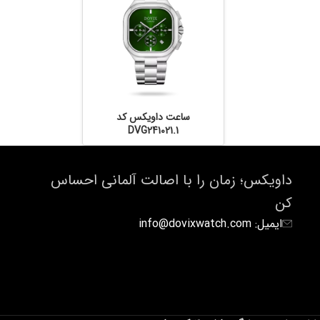
ساعت داویکس کد
DVG241021.1
داویکس؛ زمان را با اصالت آلمانی احساس
کن
ایمیل: info@dovixwatch.com