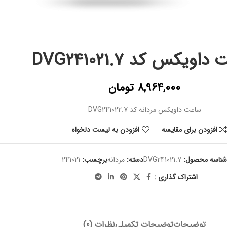
اویکس کد DVG241021.7
8,964,000
تومان
ساعت داویکس مردانه کد DVG241022.7
افزودن برای مقایسه
افزودن به لیست دلخواه
شناسه محصول:
DVG241021.7
دسته:
مردانه
برچسب:
241021
اشتراک گذاری :
توضیحات
توضیحات تکمیلی
نظرات (0)