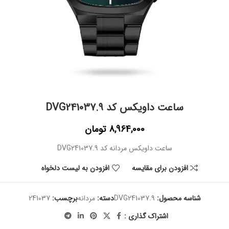
ساعت داویکس کد DVG241037.9
8,964,000
تومان
ساعت داویکس مردانه کد DVG241037.9
افزودن برای مقایسه
افزودن به لیست دلخواه
شناسه محصول:
DVG241037.9
دسته:
مردانه
برچسب:
241037
اشتراک گذاری :