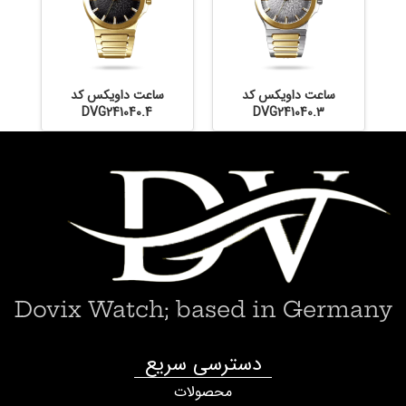
ساعت داویکس کد
ساعت داویکس کد
DVG241040.4
DVG241040.3
Dovix Watch; based in Germany
دسترسی سریع
محصولات