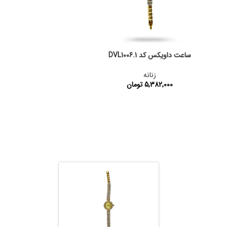
ساعت داویکس کد DVL1006.1
زنانه
5,382,000
تومان
کد محصول:
DVL1006.1