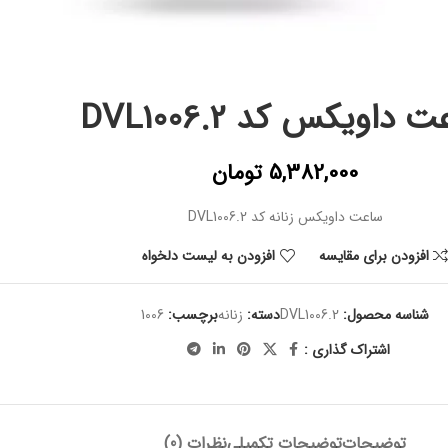
 داویکس کد DVL1006.2
5,382,000
تومان
ساعت داویکس زنانه کد DVL1006.2
افزودن برای مقایسه
افزودن به لیست دلخواه
شناسه محصول:
DVL1006.2
دسته:
زنانه
برچسب:
1006
اشتراک گذاری :
توضیحات
توضیحات تکمیلی
نظرات (0)