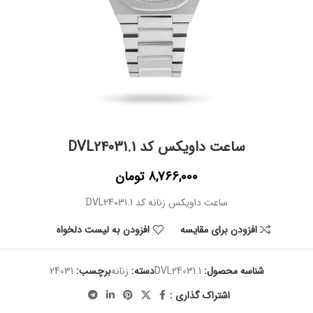
ساعت داویکس کد DVL24031.1
8,766,000
تومان
ساعت داویکس زنانه کد DVL24031.1
افزودن برای مقایسه
افزودن به لیست دلخواه
شناسه محصول:
DVL24031.1
دسته:
زنانه
برچسب:
24031
اشتراک گذاری :