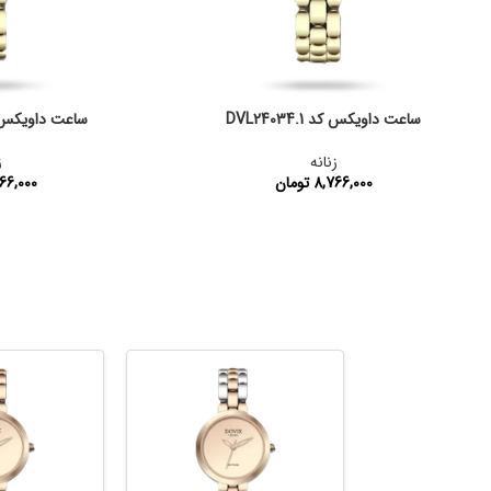
ساعت داویکس کد DVL24034.1
ساعت داویکس کد 34.2
زنانه
ز
8,766,000
تومان
66,000
کد محصول:
DVL24034.1
کد محصول