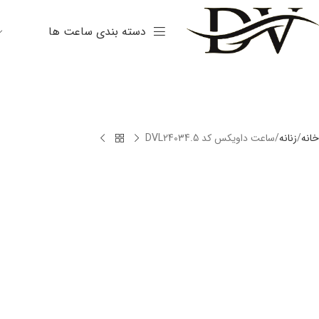
دسته بندی ساعت ها
خانه
زنانه
ساعت داویکس کد DVL24034.5