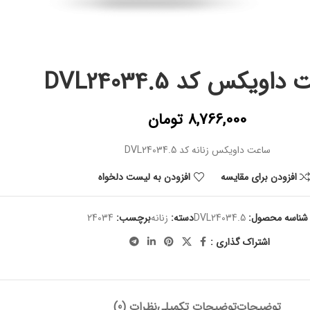
اویکس کد DVL24034.5
8,766,000
تومان
ساعت داویکس زنانه کد DVL24034.5
افزودن برای مقایسه
افزودن به لیست دلخواه
شناسه محصول:
DVL24034.5
دسته:
زنانه
برچسب:
24034
اشتراک گذاری :
توضیحات
توضیحات تکمیلی
نظرات (0)