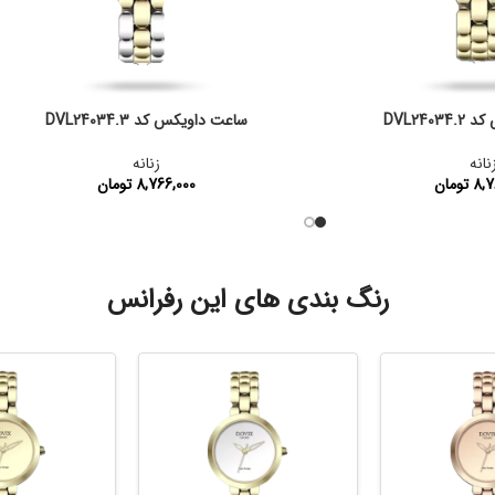
DVL240
ساعت داویکس کد DVL24034.3
نانه
زنانه
8,7
تومان
8,766,000
تومان
:
DVL24034.2
کد محصول:
DVL24034.3
رنگ بندی های این رفرانس