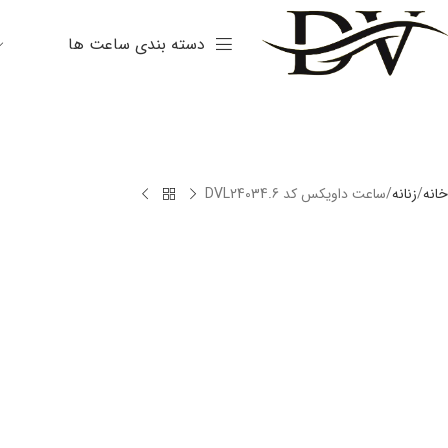
دسته بندی ساعت ها
خانه
زنانه
ساعت داویکس کد DVL24034.6