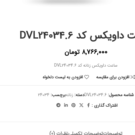
اویکس کد DVL24034.6
8,766,000
تومان
ساعت داویکس زنانه کد DVL24034.6
افزودن برای مقایسه
افزودن به لیست دلخواه
شناسه محصول:
DVL24034.6
دسته:
زنانه
برچسب:
24034
اشتراک گذاری :
توضیحات
توضیحات تکمیلی
نظرات (0)