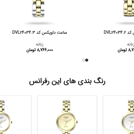
DVL240
ساعت داویکس کد DVL24034.3
نانه
زنانه
8,7
تومان
8,766,000
تومان
:
DVL24034.2
کد محصول:
DVL24034.3
رنگ بندی های این رفرانس