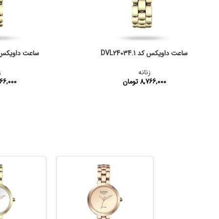
ساعت داویکس کد DVL24034.1
ساعت داویکس کد 34.2
زنانه
ز
8,766,000
تومان
66,000
کد محصول:
DVL24034.1
کد محصول