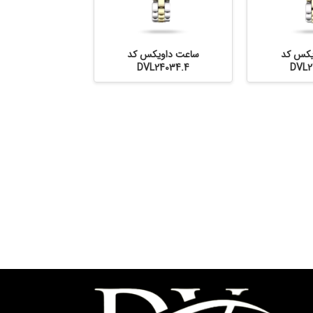
یکس کد
ساعت داویکس کد
DVL24034.4
DVL2