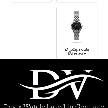
ساعت داویکس کد
DVL24035.2
Dovix Watch; based in Germany